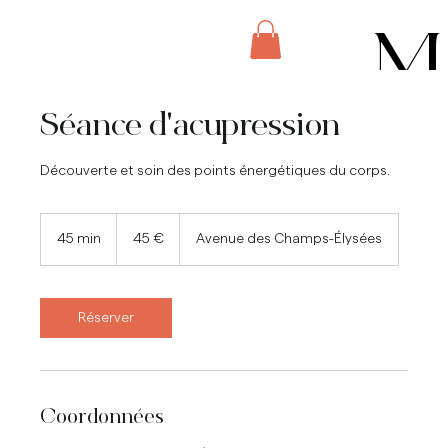
M
Séance d'acupression
E
Découverte et soin des points énergétiques du corps.
45
N
euros
45 min
4
45 €
Avenue des Champs-Élysées
5
m
i
n
Réserver
U
Coordonnées