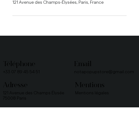
121 Avenue des Champs-Élysées, Paris, France
Téléphone
Email
+33 07 89 45 54 51
notapopupstore@gmail.com
Adresse
Mentions
121 Avenue des Champs Élysée
Mentions légales
75008 Paris