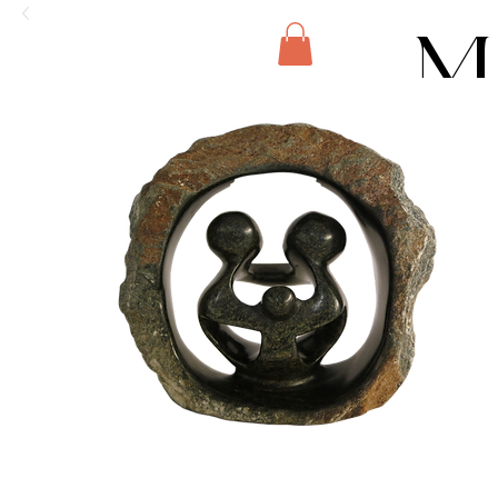
M
E
N
U