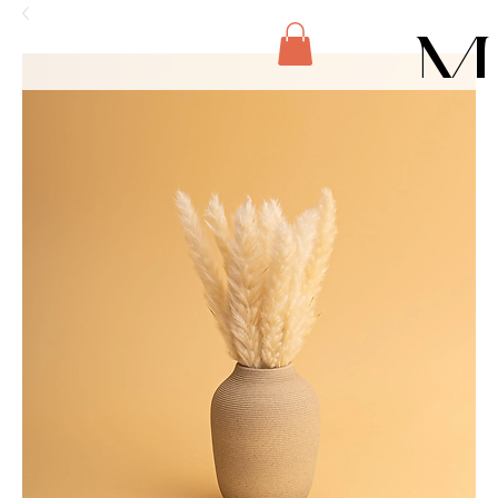
M
E
N
U