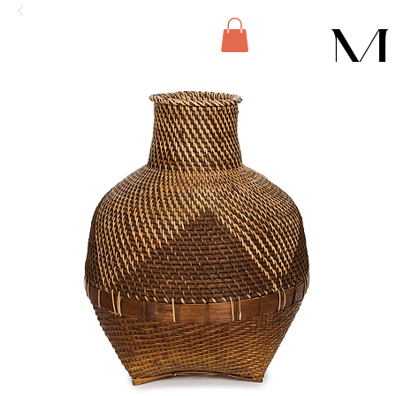
M
E
N
U