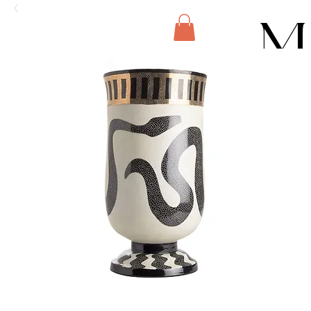
M
E
N
U